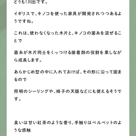
どうも！川出です。
募集要項
イギリスで、キノコを使った家具が開発されつつあるよ
うですね。
先輩インタビュー
これは、使わなくなった木片と、キノコの菌糸を混ぜるこ
とで
エントリー
菌糸が木片同士をくっつける接着剤の役割を果しなが
ら成長します。
有
資
格
者
が、
無
料
建
物
診
断
いたします!!
あらかじめ型の中に入れておけば、その形に沿って固ま
0120-44-2605
るので
照明のシーリングや、椅子の天版などにも使えるそうで
す。
営業時間 8:00−18:00 ｜
定休日 日曜・祝日
臭いは甘い紅茶のような香り、手触りはベルベットのよ
Web
お問い合わせ
うな感触