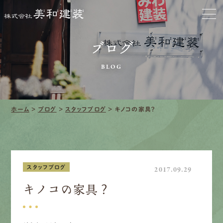
お家をきれいに
ブログ
会社をきれいに
BLOG
クリーニング
施工事例
ホーム
>
ブログ
>
スタッフブログ
>
キノコの家具？
口コミ・レビュー紹介
会社案内
スタッフブログ
2017.09.29
キノコの家具？
採用情報