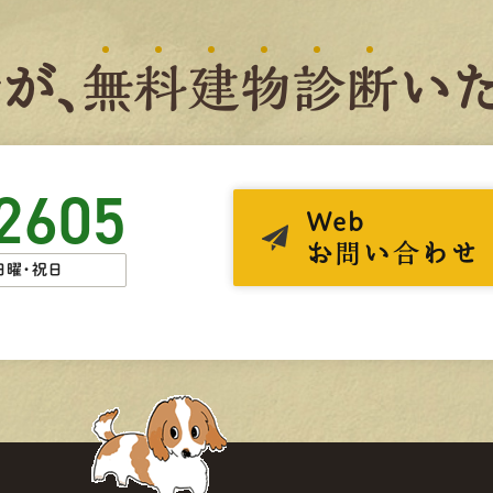
者
が、
無
料
建
物
診
断
いた
2605
Web
お問い合わせ
日曜・祝日