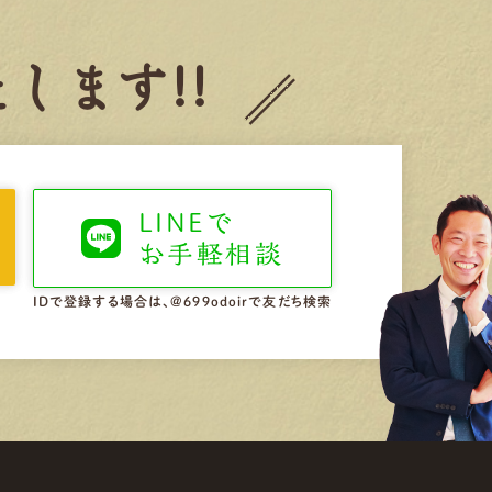
します!!
LINEで
お手軽相談
IDで登録する場合は、@699odoirで友だち検索