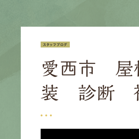
スタッフブログ
愛西市 屋
装 診断 