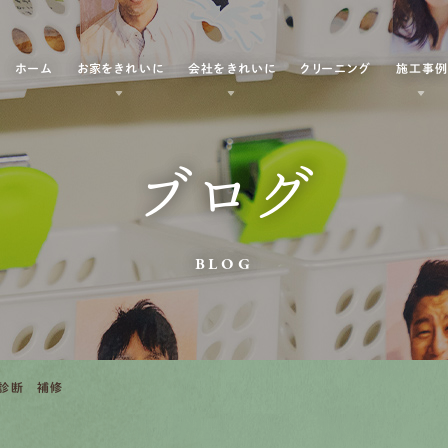
ホーム
お家をきれいに
会社をきれいに
クリーニング
施工事
ブログ
BLOG
診断 補修