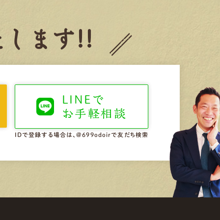
します!!
LINEで
お手軽相談
IDで登録する場合は、@699odoirで友だち検索