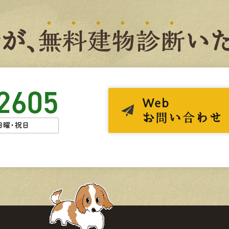
者
が、
無
料
建
物
診
断
いた
2605
Web
お問い合わせ
日曜・祝日