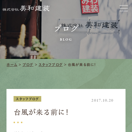
お家をきれいに
ブログ
会社をきれいに
BLOG
クリーニング
施工事例
ホーム
>
ブログ
>
スタッフブログ
>
台風が来る前に！
口コミ・レビュー紹介
会社案内
スタッフブログ
2017.10.20
台風が来る前に！
採用情報