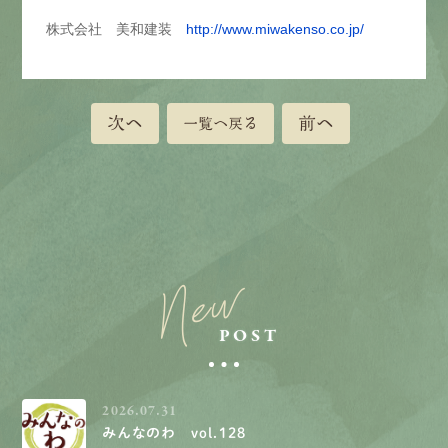
株式会社 美和建装
http://www.miwakenso.co.jp/
次へ
前へ
一覧へ戻る
New
POST
2026.07.31
みんなのわ vol.128