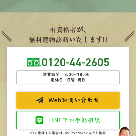
有
資
格
者
が、
無
料
建
物
診
断
いたします!!
0120-44-2605
営業時間 8:00−18:00 ｜
定休日 日曜・祝日
Web
お問い合わせ
LINEで
お手軽相談
IDで登録する場合は、@699odoirで友だち検索