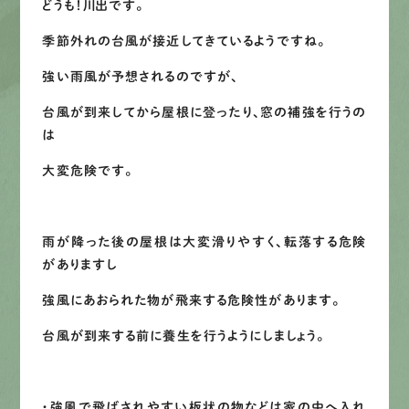
どうも！川出です。
募集要項
季節外れの台風が接近してきているようですね。
強い雨風が予想されるのですが、
先輩インタビュー
台風が到来してから屋根に登ったり、窓の補強を行うの
は
エントリー
大変危険です。
有
資
格
者
が、
無
料
建
物
診
断
いたします!!
雨が降った後の屋根は大変滑りやすく、転落する危険
0120-44-2605
がありますし
強風にあおられた物が飛来する危険性があります。
営業時間 8:00−18:00 ｜
定休日 日曜・祝日
台風が到来する前に養生を行うようにしましょう。
Web
お問い合わせ
・強風で飛ばされやすい板状の物などは家の中へ入れ