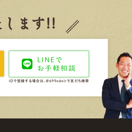
します!!
LINEで
お手軽相談
IDで登録する場合は、@699odoirで友だち検索