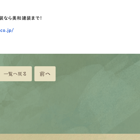
装なら美和建装まで！
co.jp/
前へ
一覧へ戻る