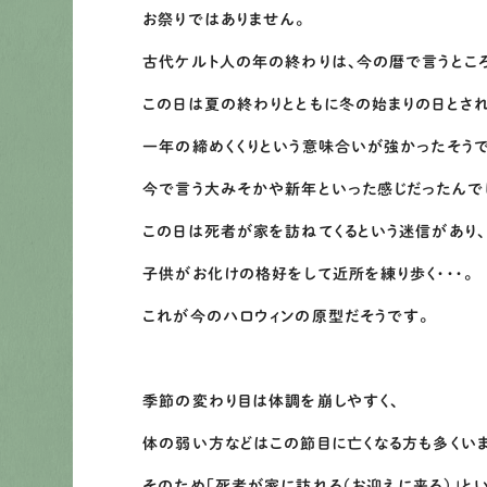
お祭りではありません。
古代ケルト人の年の終わりは、今の暦で言うところ
この日は夏の終わりとともに冬の始まりの日とさ
一年の締めくくりという意味合いが強かったそうで
今で言う大みそかや新年といった感じだったんでし
この日は死者が家を訪ねてくるという迷信があり、
子供がお化けの格好をして近所を練り歩く・・・。
これが今のハロウィンの原型だそうです。
季節の変わり目は体調を崩しやすく、
体の弱い方などはこの節目に亡くなる方も多くいま
そのため「死者が家に訪れる（お迎えに来る）」と