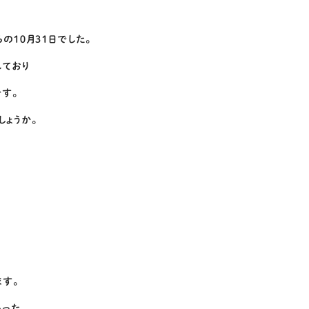
の１０月３１日でした。
れており
す。
ょうか。
す。
いった