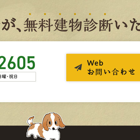
者
が、
無
料
建
物
診
断
いた
2605
Web
お問い合わせ
日曜・祝日