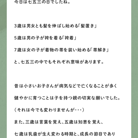
今日は七五三の日でしたね。
募集要項
3歳は男女とも髪を伸ばし始める「髪置き」
先輩インタビュー
5歳は男の子が袴を着る「袴着」
エントリー
７歳は女の子が着物の帯を装い始める「帯解き」
と、七五三の中でもそれぞれ意味があります。
有
資
格
者
が、
無
料
建
物
診
断
いたします!!
0120-44-2605
昔は小さいお子さんが病気などで亡くなることが多く
健やかに育つことは子を持つ親の切実な願いでした。
営業時間 8:00−18:00 ｜
定休日 日曜・祝日
（それは今でも変わりませんが・・・）
また、三歳は言葉を覚え、五歳は知恵を覚え、
Web
お問い合わせ
七歳は乳歯が生え変わる時期と、成長の節目であり