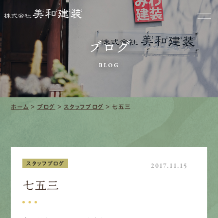
お家をきれいに
会社をきれいに
ブログ
BLOG
クリーニング
施工事例
ホーム
>
ブログ
>
スタッフブログ
>
七五三
口コミ・レビュー紹介
会社案内
スタッフブログ
2017.11.15
七五三
採用情報