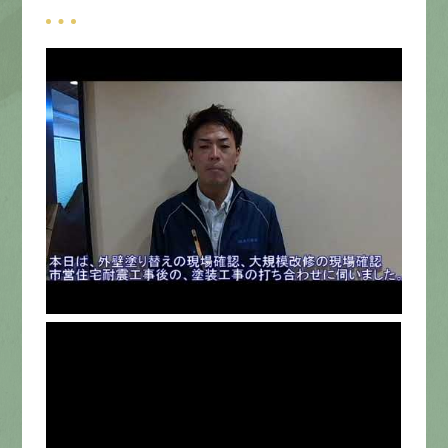
募集要項
先輩インタビュー
エントリー
有
資
格
者
が、
無
料
建
物
診
断
いたします!!
0120-44-2605
営業時間 8:00−18:00 ｜
定休日 日曜・祝日
Web
お問い合わせ