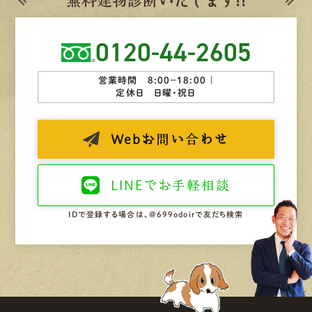
無
料
建
物
診
断
いたします!!
0120-44-2605
営業時間 8:00−18:00 ｜
定休日 日曜・祝日
Web
お問い合わせ
LINEで
お手軽相談
IDで登録する場合は、@699odoirで友だち検索