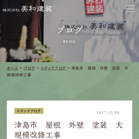
お家をきれいに
ブログ
会社をきれいに
BLOG
クリーニング
施工事例
ホーム
>
ブログ
>
スタッフブログ
>
津島市 屋根 外壁 塗装 大
規模改修工事
口コミ・レビュー紹介
会社案内
スタッフブログ
2017.12.09
津島市 屋根 外壁 塗装 大
規模改修工事
採用情報