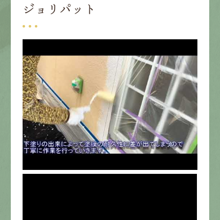
ジョリパット
募集要項
先輩インタビュー
エントリー
有
資
格
者
が、
無
料
建
物
診
断
いたします!!
0120-44-2605
営業時間 8:00−18:00 ｜
定休日 日曜・祝日
Web
お問い合わせ