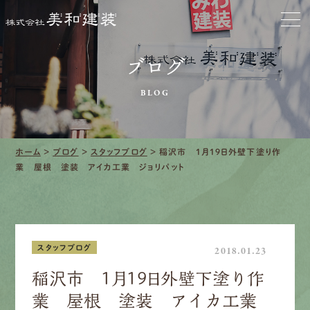
お家をきれいに
ブログ
会社をきれいに
BLOG
クリーニング
施工事例
ホーム
>
ブログ
>
スタッフブログ
>
稲沢市 1月19日外壁下塗り作
業 屋根 塗装 アイカ工業 ジョリパット
口コミ・レビュー紹介
会社案内
スタッフブログ
2018.01.23
稲沢市 1月19日外壁下塗り作
業 屋根 塗装 アイカ工業
採用情報