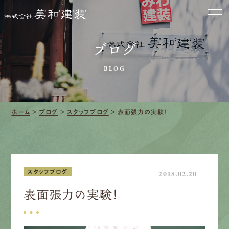
お家をきれいに
会社をきれいに
ブログ
BLOG
クリーニング
施工事例
ホーム
>
ブログ
>
スタッフブログ
>
表面張力の実験！
口コミ・レビュー紹介
会社案内
スタッフブログ
2018.02.20
表面張力の実験！
採用情報