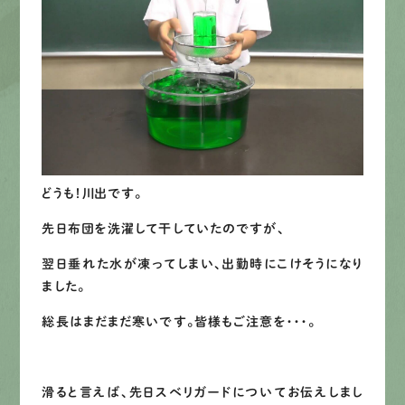
募集要項
先輩インタビュー
エントリー
どうも！川出です。
有
資
格
者
が、
無
料
建
物
診
断
いたします!!
0120-44-2605
先日布団を洗濯して干していたのですが、
翌日垂れた水が凍ってしまい、出勤時にこけそうになり
ました。
営業時間 8:00−18:00 ｜
定休日 日曜・祝日
総長はまだまだ寒いです。皆様もご注意を・・・。
Web
お問い合わせ
滑ると言えば、先日スベリガードについてお伝えしまし