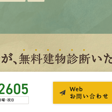
者
が、
無
料
建
物
診
断
いた
2605
Web
お問い合わせ
日曜・祝日