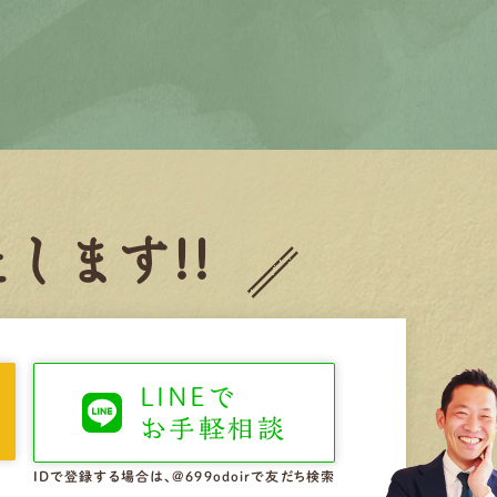
します!!
LINEで
お手軽相談
IDで登録する場合は、@699odoirで友だち検索