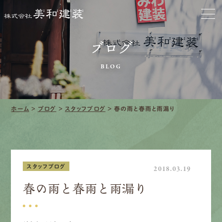
お家をきれいに
会社をきれいに
ブログ
BLOG
クリーニング
施工事例
ホーム
>
ブログ
>
スタッフブログ
>
春の雨と春雨と雨漏り
口コミ・レビュー紹介
会社案内
スタッフブログ
2018.03.19
春の雨と春雨と雨漏り
採用情報