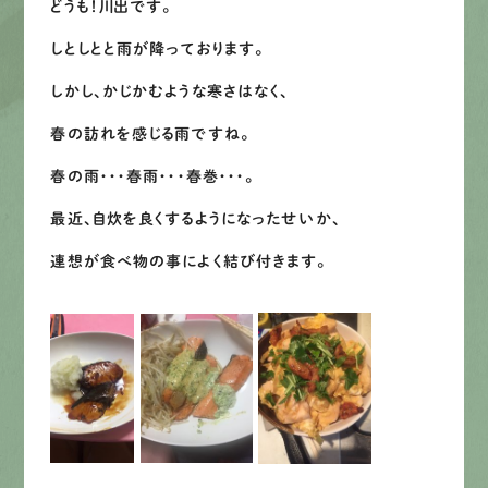
どうも！川出です。
募集要項
しとしとと雨が降っております。
しかし、かじかむような寒さはなく、
先輩インタビュー
春の訪れを感じる雨ですね。
エントリー
春の雨・・・春雨・・・春巻・・・。
最近、自炊を良くするようになったせいか、
有
資
格
者
が、
無
料
建
物
診
断
いたします!!
連想が食べ物の事によく結び付きます。
0120-44-2605
営業時間 8:00−18:00 ｜
定休日 日曜・祝日
Web
お問い合わせ