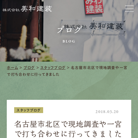
ホーム
お家をきれいに
ブログ
会社をきれいに
BLOG
クリーニング
施工事例
ホーム
>
ブログ
>
スタッフブログ
>
名古屋市北区で現地調査や一宮
で打ち合わせに行ってきました
口コミ・レビュー紹介
会社案内
スタッフブログ
2018.03.20
名古屋市北区で現地調査や一宮
で打ち合わせに行ってきました
採用情報