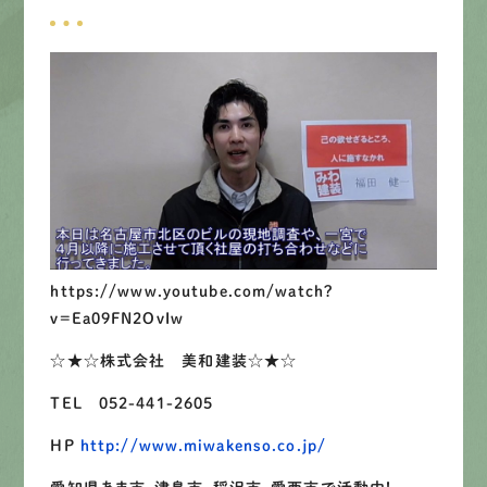
募集要項
先輩インタビュー
エントリー
有
資
格
者
が、
無
料
建
物
診
断
いたします!!
https://www.youtube.com/watch?
0120-44-2605
v=Ea09FN2OvIw
☆★☆株式会社 美和建装☆★☆
営業時間 8:00−18:00 ｜
定休日 日曜・祝日
TEL 052-441-2605
HP
http://www.miwakenso.co.jp/
Web
お問い合わせ