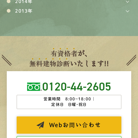
2014年
2013年
有
資
格
者
が、
無
料
建
物
診
断
いたします!!
0120-44-2605
営業時間 8:00−18:00 ｜
定休日 日曜・祝日
Web
お問い合わせ