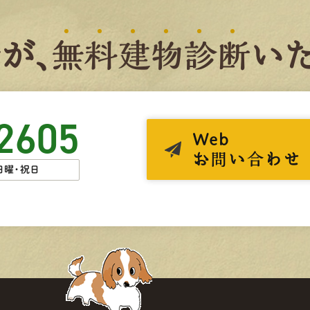
者
が、
無
料
建
物
診
断
いた
2605
Web
お問い合わせ
日曜・祝日