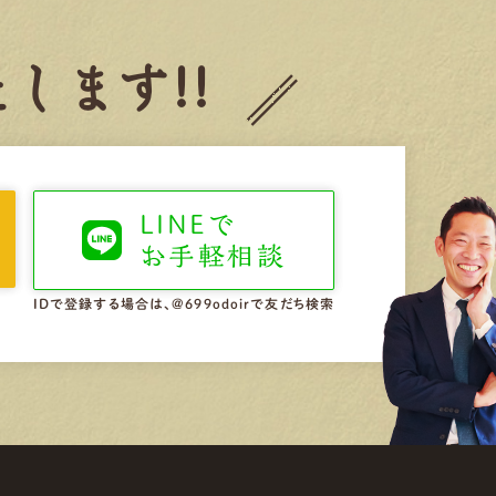
します!!
LINEで
お手軽相談
IDで登録する場合は、@699odoirで友だち検索