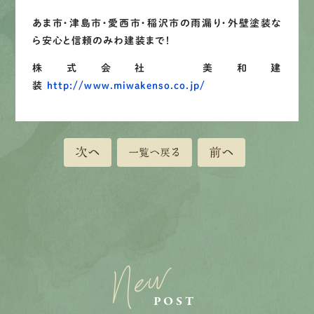
あま市・津島市・愛西市・稲沢市の雨漏り・外壁塗装な
ら安心と信頼のみわ建装まで！
株式会社 美和建
装
http://www.miwakenso.co.jp/
次へ
前へ
一覧へ戻る
New
POST