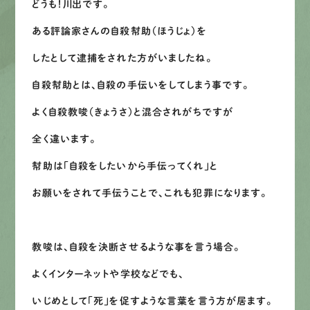
どうも！川出です。
募集要項
ある評論家さんの自殺幇助（ほうじょ）を
先輩インタビュー
したとして逮捕をされた方がいましたね。
自殺幇助とは、自殺の手伝いをしてしまう事です。
エントリー
よく自殺教唆（きょうさ）と混合されがちですが
全く違います。
有
資
格
者
が、
無
料
建
物
診
断
いたします!!
幇助は「自殺をしたいから手伝ってくれ」と
0120-44-2605
お願いをされて手伝うことで、これも犯罪になります。
営業時間 8:00−18:00 ｜
定休日 日曜・祝日
教唆は、自殺を決断させるような事を言う場合。
よくインターネットや学校などでも、
Web
お問い合わせ
いじめとして「死」を促すような言葉を言う方が居ます。