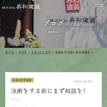
お家をきれいに
会社をきれいに
ブログ
クリーニング
BLOG
施工事例
ホーム
>
ブログ
>
スタッフブログ
>
決断をする前にまず相談を！
口コミ・レビュー紹介
会社案内
スタッフブログ
2018.04.09
決断をする前にまず相談を！
採用情報