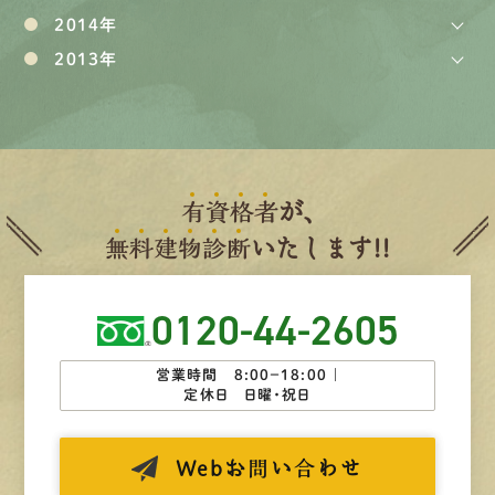
2014年
2013年
有
資
格
者
が、
無
料
建
物
診
断
いたします!!
0120-44-2605
営業時間 8:00−18:00 ｜
定休日 日曜・祝日
Web
お問い合わせ