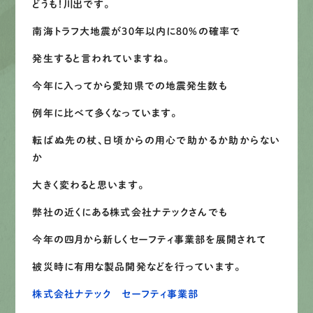
どうも！川出です。
募集要項
南海トラフ大地震が３０年以内に８０%の確率で
発生すると言われていますね。
先輩インタビュー
今年に入ってから愛知県での地震発生数も
エントリー
例年に比べて多くなっています。
転ばぬ先の杖、日頃からの用心で助かるか助からない
か
有
資
格
者
が、
無
料
建
物
診
断
いたします!!
0120-44-2605
大きく変わると思います。
弊社の近くにある株式会社ナテックさんでも
営業時間 8:00−18:00 ｜
今年の四月から新しくセーフティ事業部を展開されて
定休日 日曜・祝日
被災時に有用な製品開発などを行っています。
Web
お問い合わせ
株式会社ナテック セーフティ事業部