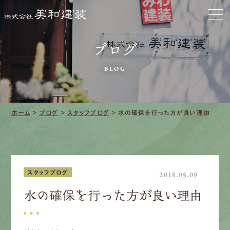
お家をきれいに
ブログ
会社をきれいに
BLOG
クリーニング
施工事例
ホーム
>
ブログ
>
スタッフブログ
>
水の確保を行った方が良い理由
口コミ・レビュー紹介
会社案内
スタッフブログ
2018.05.09
水の確保を行った方が良い理由
採用情報