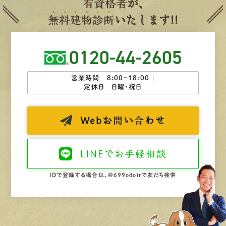
有
資
格
者
が、
無
料
建
物
診
断
いたします!!
0120-44-2605
営業時間 8:00−18:00 ｜
定休日 日曜・祝日
Web
お問い合わせ
LINEで
お手軽相談
IDで登録する場合は、@699odoirで友だち検索