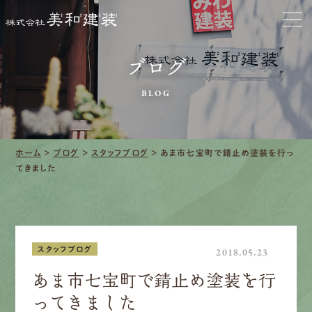
お家をきれいに
ブログ
会社をきれいに
BLOG
クリーニング
施工事例
ホーム
>
ブログ
>
スタッフブログ
>
あま市七宝町で錆止め塗装を行っ
てきました
口コミ・レビュー紹介
会社案内
スタッフブログ
2018.05.23
あま市七宝町で錆止め塗装を行
ってきました
採用情報