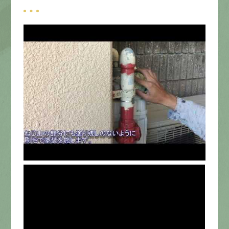
募集要項
先輩インタビュー
エントリー
有
資
格
者
が、
無
料
建
物
診
断
いたします!!
0120-44-2605
営業時間 8:00−18:00 ｜
定休日 日曜・祝日
Web
お問い合わせ