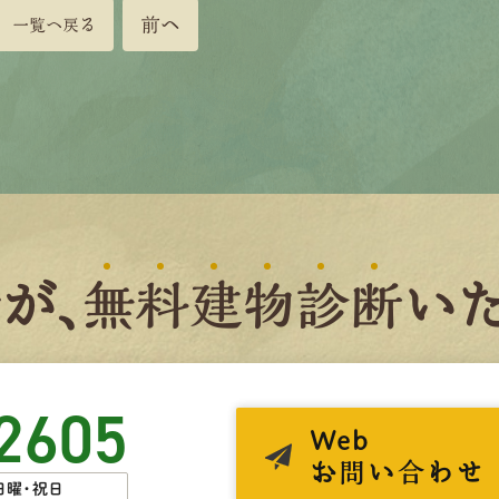
前へ
一覧へ戻る
者
が、
無
料
建
物
診
断
いた
2605
Web
お問い合わせ
日曜・祝日