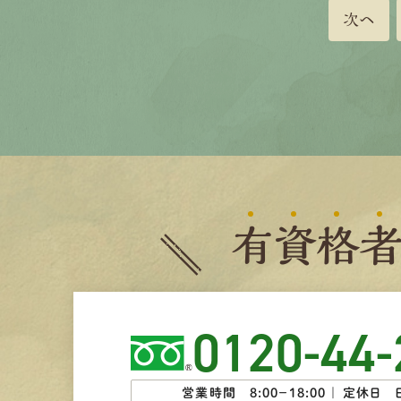
次へ
有
資
格
0120-44-
営業時間 8:00−18:00 ｜
定休日 