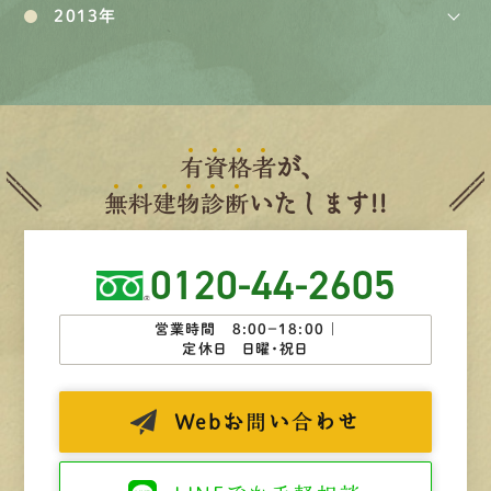
2013年
有
資
格
者
が、
無
料
建
物
診
断
いたします!!
0120-44-2605
営業時間 8:00−18:00 ｜
定休日 日曜・祝日
Web
お問い合わせ