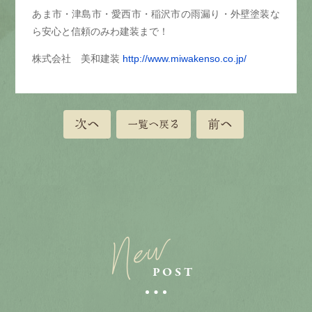
あま市・津島市・愛西市・稲沢市の雨漏り・外壁塗装な
ら安心と信頼のみわ建装まで！
株式会社 美和建装
http://www.miwakenso.co.jp/
次へ
前へ
一覧へ戻る
New
POST