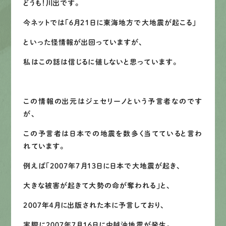
どうも！川出です。
募集要項
今ネットでは「６月２１日に東海地方で大地震が起こる」
先輩インタビュー
といった怪情報が出回っていますが、
エントリー
私はこの話は信じるに値しないと思っています。
この情報の出元はジェセリーノという予言者なのです
有
資
格
者
が、
無
料
建
物
診
断
いたします!!
が、
0120-44-2605
この予言者は日本での地震を数多く当てていると言わ
れています。
営業時間 8:00−18:00 ｜
定休日 日曜・祝日
例えば「2007年７月１３日に日本で大地震が起き、
大きな被害が起きて大勢の命が奪われる」と、
Web
お問い合わせ
２００７年４月に出版された本に予言しており、
実際に２００７年７月１６日に中越沖地震が発生。