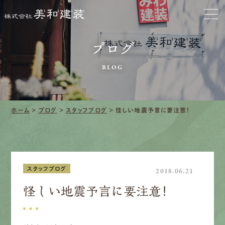
お家をきれいに
会社をきれいに
ブログ
クリーニング
BLOG
施工事例
ホーム
>
ブログ
>
スタッフブログ
>
怪しい地震予言に要注意！
口コミ・レビュー紹介
会社案内
スタッフブログ
2018.06.21
怪しい地震予言に要注意！
採用情報