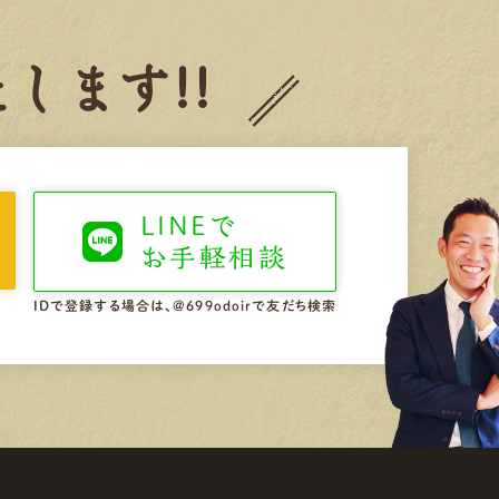
します!!
LINEで
お手軽相談
IDで登録する場合は、@699odoirで友だち検索