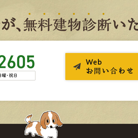
者
が、
無
料
建
物
診
断
いた
2605
Web
お問い合わせ
日曜・祝日