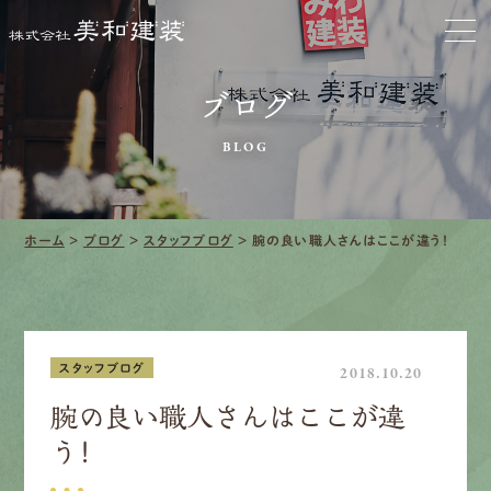
お家をきれいに
会社をきれいに
ブログ
クリーニング
BLOG
施工事例
ホーム
>
ブログ
>
スタッフブログ
>
腕の良い職人さんはここが違う！
口コミ・レビュー紹介
会社案内
スタッフブログ
2018.10.20
腕の良い職人さんはここが違
う！
採用情報