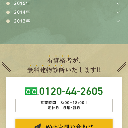
2015年
2014年
2013年
有
資
格
者
が、
無
料
建
物
診
断
いたします!!
0120-44-2605
営業時間 8:00−18:00 ｜
定休日 日曜・祝日
Web
お問い合わせ