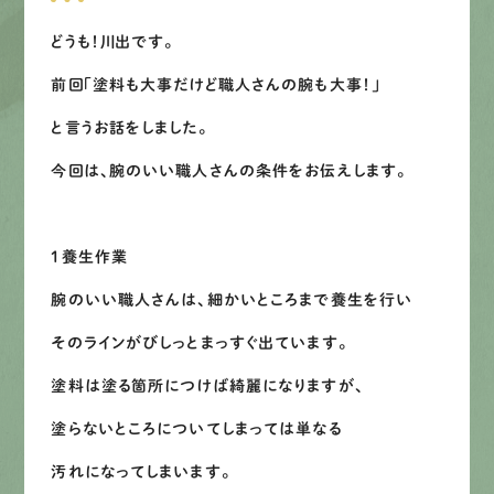
募集要項
どうも！川出です。
先輩インタビュー
前回「塗料も大事だけど職人さんの腕も大事！」
と言うお話をしました。
エントリー
今回は、腕のいい職人さんの条件をお伝えします。
有
資
格
者
が、
無
料
建
物
診
断
いたします!!
１養生作業
0120-44-2605
腕のいい職人さんは、細かいところまで養生を行い
そのラインがびしっとまっすぐ出ています。
営業時間 8:00−18:00 ｜
定休日 日曜・祝日
塗料は塗る箇所につけば綺麗になりますが、
塗らないところについてしまっては単なる
Web
お問い合わせ
汚れになってしまいます。