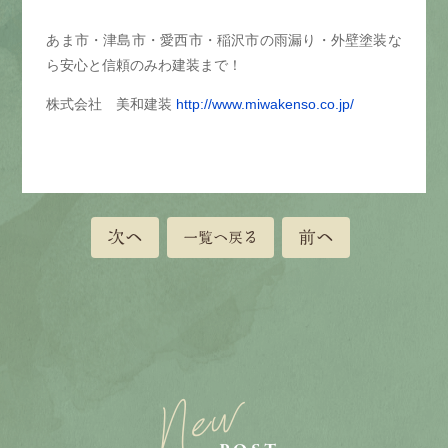
あま市・津島市・愛西市・稲沢市の雨漏り・外壁塗装な
ら安心と信頼のみわ建装まで！
株式会社 美和建装
http://www.miwakenso.co.jp/
次へ
前へ
一覧へ戻る
New