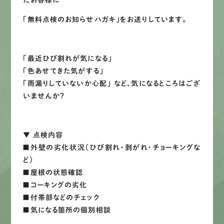
たお客様に
LINEで
お手軽相談
「無料点検のお知らせハガキ」
をお送りしています。
「最近ひび割れが気になる」
「色あせてきた気がする」
「雨漏りしていないか心配」 など、気になるところはござ
いませんか？
▼ 点検内容
■外壁の劣化状況（ひび割れ・剥がれ・チョーキングな
ど）
■屋根の状態確認
■コーキングの劣化
■付帯部などのチェック
■気になる箇所の個別相談