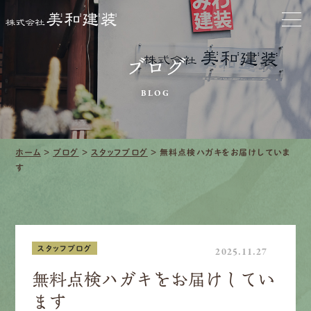
お家をきれいに
会社をきれいに
ブログ
BLOG
クリーニング
施工事例
ホーム
>
ブログ
>
スタッフブログ
>
無料点検ハガキをお届けしていま
す
口コミ・レビュー紹介
会社案内
スタッフブログ
2025.11.27
無料点検ハガキをお届けしてい
採用情報
ます