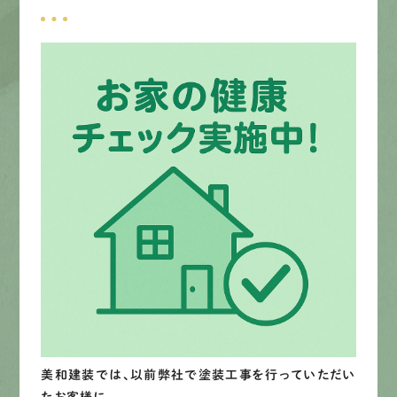
募集要項
先輩インタビュー
エントリー
有
資
格
者
が、
無
料
建
物
診
断
いたします!!
0120-44-2605
営業時間 8:00−18:00 ｜
定休日 日曜・祝日
Web
お問い合わせ
美和建装では、以前弊社で塗装工事を行っていただい