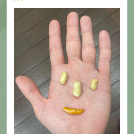
募集要項
先輩インタビュー
エントリー
有
資
格
者
が、
無
料
建
物
診
断
いたします!!
0120-44-2605
営業時間 8:00−18:00 ｜
定休日 日曜・祝日
Web
お問い合わせ