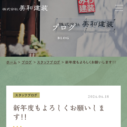
お家をきれいに
会社をきれいに
ブログ
BLOG
クリーニング
施工事例
ホーム
>
ブログ
>
スタッフブログ
>
新年度もよろしくお願いします！！
口コミ・レビュー紹介
会社案内
スタッフブログ
2024.04.18
新年度もよろしくお願いしま
す！！
採用情報