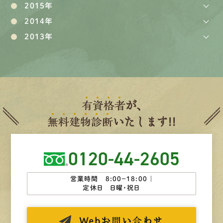
2015年
2014年
2013年
有
資
格
者
が、
無
料
建
物
診
断
いたします!!
0120-44-2605
営業時間 8:00−18:00 ｜
定休日 日曜・祝日
Web
お問い合わせ