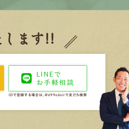
します!!
LINEで
お手軽相談
IDで登録する場合は、@699odoirで友だち検索