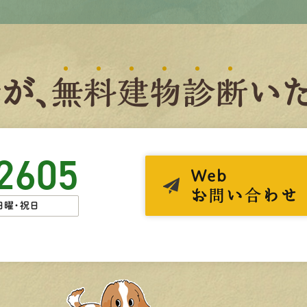
者
が、
無
料
建
物
診
断
いた
2605
Web
お問い合わせ
日曜・祝日