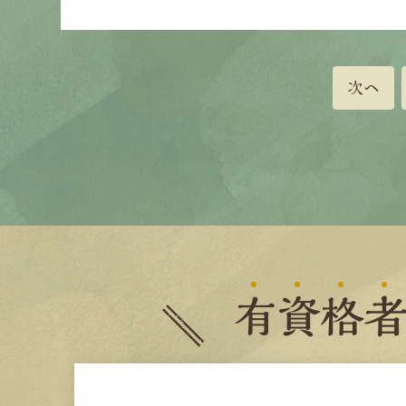
次へ
有
資
格