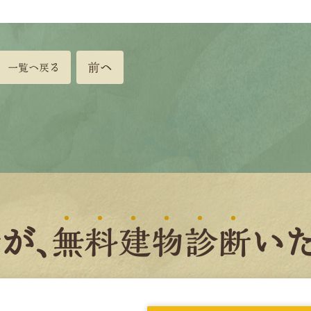
前へ
一覧へ戻る
者
が、
無
料
建
物
診
断
いた