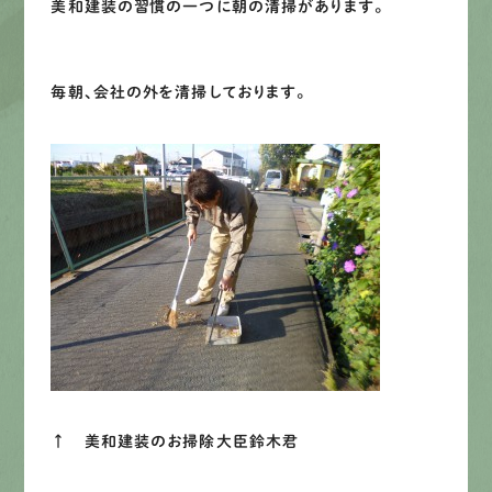
美和建装の習慣の一つに朝の清掃があります。
募集要項
先輩インタビュー
毎朝、会社の外を清掃しております。
エントリー
有
資
格
者
が、
無
料
建
物
診
断
いたします!!
0120-44-2605
営業時間 8:00−18:00 ｜
定休日 日曜・祝日
↑ 美和建装のお掃除大臣鈴木君
Web
お問い合わせ