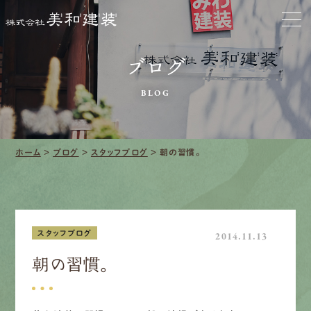
お家をきれいに
会社をきれいに
ブログ
BLOG
クリーニング
施工事例
ホーム
>
ブログ
>
スタッフブログ
>
朝の習慣。
口コミ・レビュー紹介
会社案内
スタッフブログ
2014.11.13
朝の習慣。
採用情報