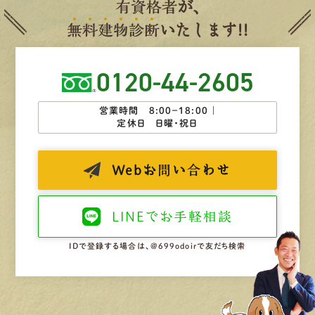
有
資
格
者
が、
無
料
建
物
診
断
いたします!!
0120-44-2605
営業時間 8:00−18:00 ｜
定休日 日曜・祝日
Web
お問い合わせ
LINEで
お手軽相談
IDで登録する場合は、@699odoirで友だち検索