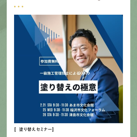
募集要項
先輩インタビュー
エントリー
有
資
格
者
が、
無
料
建
物
診
断
いたします!!
0120-44-2605
営業時間 8:00−18:00 ｜
定休日 日曜・祝日
Web
お問い合わせ
〚塗り替えセミナー〛