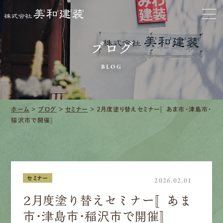
お家をきれいに
会社をきれいに
ブログ
BLOG
クリーニング
施工事例
ホーム
>
ブログ
>
セミナー
>
２月度塗り替えセミナー〚あま市・津島市・
稲沢市で開催〛
口コミ・レビュー紹介
会社案内
セミナー
2026.02.01
２月度塗り替えセミナー〚あま
採用情報
市・津島市・稲沢市で開催〛