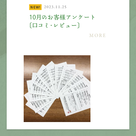
2023.11.25
NEW!
先輩インタビュー
10月のお客様アンケート
〔口コミ・レビュー〕
エントリー
MORE
有
資
格
者
が、
無
料
建
物
診
断
いたします!!
0120-44-2605
営業時間 8:00−18:00 ｜
定休日 日曜・祝日
Web
お問い合わせ
LINEで
お手軽相談