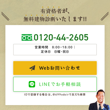
有
資
格
者
が、
無
料
建
物
診
断
いたします!!
0120-44-2605
営業時間 8:00−18:00 ｜
定休日 日曜・祝日
Web
お問い合わせ
LINEで
お手軽相談
IDで登録する場合は、@699odoirで友だち検索