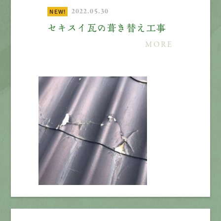
2022.05.30
NEW!
エントリー
セキスイ瓦の葺き替え工事
MORE
有
資
格
者
が、
無
料
建
物
診
断
いたします!!
0120-44-2605
営業時間 8:00−18:00 ｜
定休日 日曜・祝日
Web
お問い合わせ
LINEで
お手軽相談