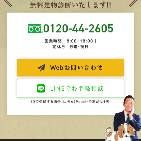
無
料
建
物
診
断
いたします!!
0120-44-2605
営業時間 8:00−18:00 ｜
定休日 日曜・祝日
Web
お問い合わせ
LINEで
お手軽相談
IDで登録する場合は、@699odoirで友だち検索