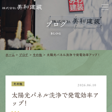
お家をきれいに
会社をきれいに
ブログ
クリーニング
BLOG
施工事例
ホーム
>
ブログ
>
その他
>
太陽光パネル洗浄で発電効率アップ！
口コミ・レビュー紹介
会社案内
その他
2026.06.10
太陽光パネル洗浄で発電効率ア
採用情報
ップ！