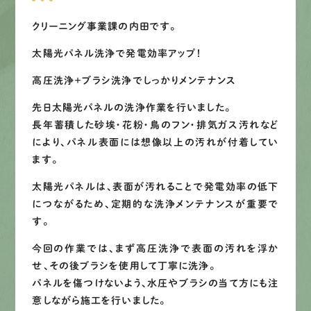
募集要項
クリーニング事業課の内田です。
先輩インタビュー
太陽光パネル洗浄で発電効率アップ！
エントリー
高圧洗浄＋ブラシ洗浄でしっかりメンテナンス
先日太陽光パネルの洗浄作業を行いました。
長年蓄積した砂埃・花粉・鳥のフン・排気ガス汚れなど
有
資
格
者
が、
無
料
建
物
診
断
いたします!!
により、パネル表面には想像以上の汚れが付着してい
0120-44-2605
ます。
太陽光パネルは、表面が汚れることで発電効率の低下
につながるため、定期的な洗浄メンテナンスが重要で
営業時間 8:00−18:00 ｜
定休日 日曜・祝日
す。
今回の作業では、まず高圧洗浄で表面の汚れを浮か
せ、その後ブラシを使用して丁寧に洗浄。
Web
お問い合わせ
パネルを傷つけないよう、水圧やブラシの当て方にも注
意しながら施工を行いました。