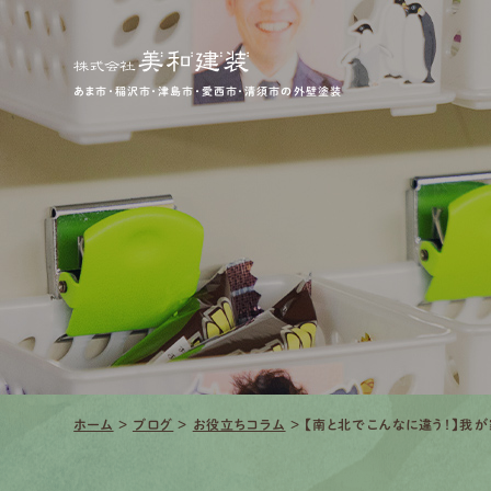
あま市・稲沢市・津島市・愛西市・清須市の外壁塗装
ホーム
>
ブログ
>
お役立ちコラム
>
【南と北でこんなに違う！】我