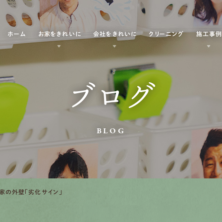
ホーム
お家をきれいに
会社をきれいに
クリーニング
施工事
ブログ
BLOG
が家の外壁「劣化サイン」