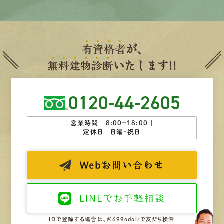
有
資
格
者
が、
無
料
建
物
診
断
いたします!!
0120-44-2605
営業時間 8:00−18:00 ｜
定休日 日曜・祝日
Web
お問い合わせ
LINEで
お手軽相談
IDで登録する場合は、@699odoirで友だち検索