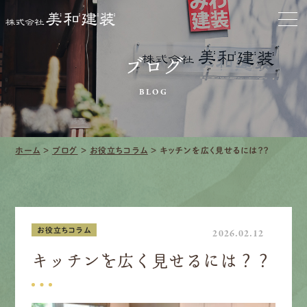
お家をきれいに
会社をきれいに
ブログ
クリーニング
BLOG
施工事例
ホーム
>
ブログ
>
お役立ちコラム
>
キッチンを広く見せるには？？
口コミ・レビュー紹介
会社案内
お役立ちコラム
2026.02.12
キッチンを広く見せるには？？
採用情報