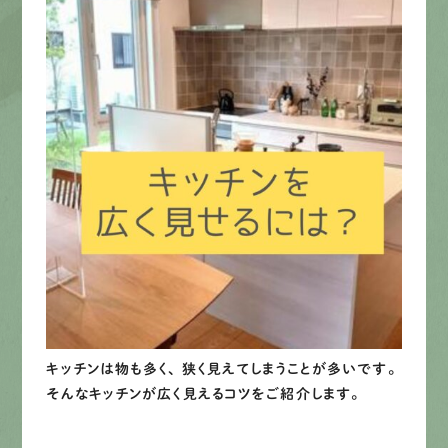
募集要項
先輩インタビュー
エントリー
有
資
格
者
が、
無
料
建
物
診
断
いたします!!
0120-44-2605
営業時間 8:00−18:00 ｜
定休日 日曜・祝日
キッチンは物も多く、 狭く見えてしまうことが多いです。
Web
お問い合わせ
そんなキッチンが広く見えるコツをご紹介します。