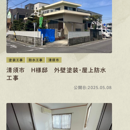
有
資
格
者
が、
無
料
建
物
診
断
いたします!!
0120-44-2605
営業時間 8:00−18:00 ｜
定休日 日曜・祝日
Web
お問い合わせ
塗装工事
防水工事
清須市
清須市 H様邸 外壁塗装・屋上防水
LINEで
お手軽相談
工事
公開日:2025.05.08