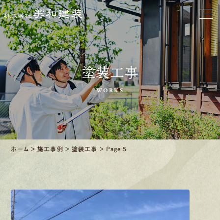
口コミ・レビュー紹介
会社案内
塗装工事
WORKS
採用情報
募集要項
ホーム
>
施工事例
>
塗装工事
>
Page 5
先輩インタビュー
エントリー