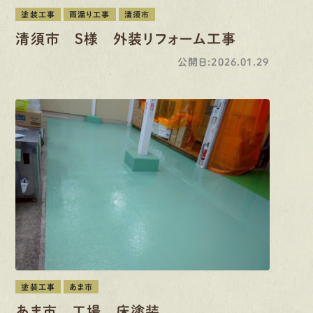
塗装工事
雨漏り工事
清須市
清須市 S様 外装リフォーム工事
公開日:2026.01.29
塗装工事
あま市
あま市 工場 床塗装