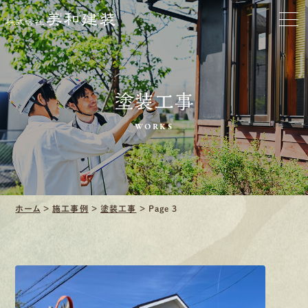
口コミ・レビュー紹介
会社案内
塗装工事
WORKS
採用情報
募集要項
ホーム
>
施工事例
>
塗装工事
>
Page 3
先輩インタビュー
エントリー