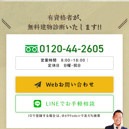
有
資
格
者
が、
無
料
建
物
診
断
いたします!!
0120-44-2605
営業時間 8:00−18:00 ｜
定休日 日曜・祝日
Web
お問い合わせ
LINEで
お手軽相談
IDで登録する場合は、@699odoirで友だち検索