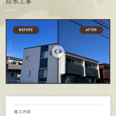
防水工事
募集要項
先輩インタビュー
エントリー
有
資
格
者
が、
無
料
建
物
診
断
いたします!!
0120-44-2605
営業時間 8:00−18:00 ｜
定休日 日曜・祝日
Web
お問い合わせ
施工内容