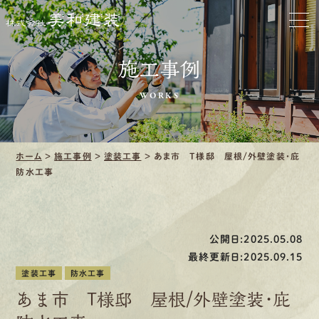
お家をきれいに
会社をきれいに
施工事例
WORKS
クリーニング
施工事例
ホーム
>
施工事例
>
塗装工事
>
あま市 T様邸 屋根/外壁塗装・庇
防水工事
口コミ・レビュー紹介
会社案内
公開日:2025.05.08
最終更新日:2025.09.15
塗装工事
防水工事
あま市 T様邸 屋根/外壁塗装・庇
採用情報