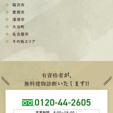
稲沢市
愛西市
清須市
大治町
名古屋市
その他エリア
有
資
格
者
が、
無
料
建
物
診
断
いたします!!
0120-44-2605
営業時間 8:00−18:00 ｜