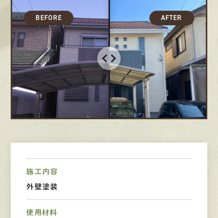
募集要項
先輩インタビュー
エントリー
有
資
格
者
が、
無
料
建
物
診
断
いたします!!
0120-44-2605
営業時間 8:00−18:00 ｜
施工内容
定休日 日曜・祝日
外壁塗装
Web
お問い合わせ
使用材料