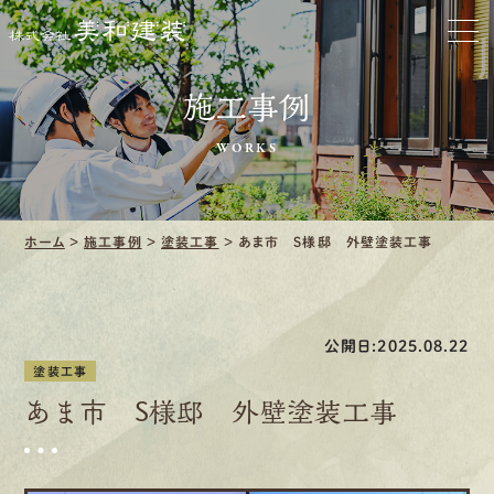
お家をきれいに
施工事例
会社をきれいに
WORKS
クリーニング
施工事例
ホーム
>
施工事例
>
塗装工事
>
あま市 S様邸 外壁塗装工事
口コミ・レビュー紹介
公開日:2025.08.22
会社案内
塗装工事
あま市 S様邸 外壁塗装工事
採用情報