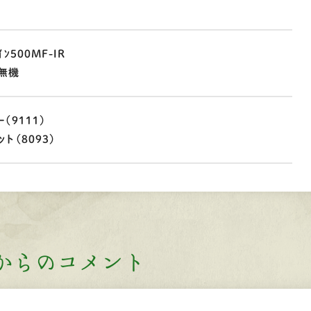
ﾝ500MF-IR
ﾑ無機
（9111）
ト（8093）
からのコメント