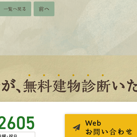
前へ
一覧へ戻る
者
が、
無
料
建
物
診
断
いた
2605
Web
お問い合わせ
日曜・祝日