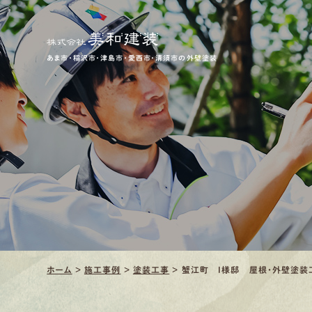
あま市・稲沢市・津島市・愛西市・清須市の外壁塗装
ホーム
>
施工事例
>
塗装工事
>
蟹江町 I様邸 屋根・外壁塗装