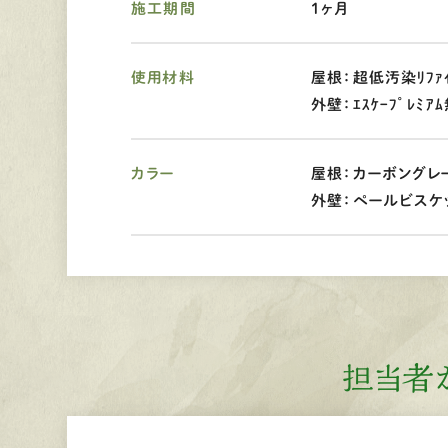
施工期間
1ヶ月
使用材料
屋根：超低汚染ﾘﾌｧｲ
外壁：ｴｽｹｰﾌﾟﾚﾐｱ
カラー
屋根：カーボングレー
外壁：ペールビスケッ
担当者