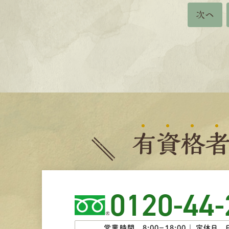
次へ
有
資
格
0120-44-
営業時間 8:00−18:00 ｜
定休日 