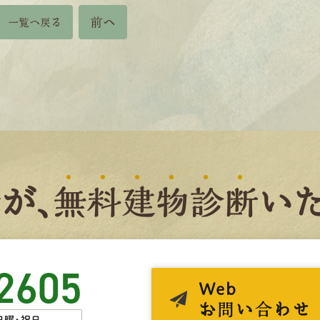
前へ
一覧へ戻る
者
が、
無
料
建
物
診
断
いた
2605
Web
お問い合わせ