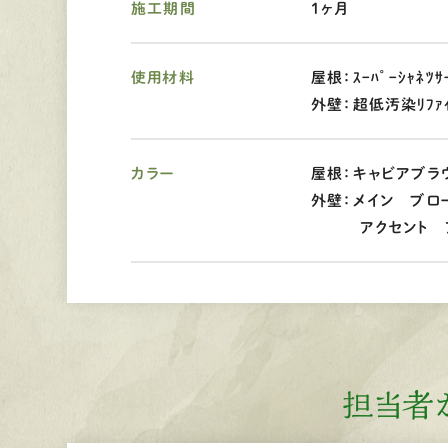
施工期間
1ヶ月
使用材料
屋根：ｽｰﾊﾟｰｼｬﾈﾂｻ
外壁：超低汚染ﾘﾌｧｲﾝ
カラー
屋根：キャビアブラウ
外壁：メイン ブロー
アクセント アイ
担当者