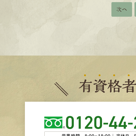
次へ
有
資
格
0120-44-