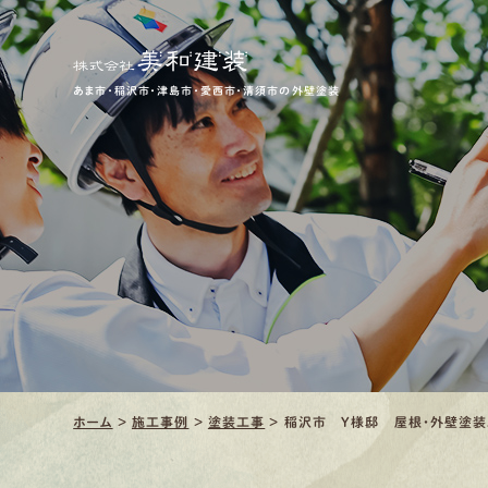
あま市・稲沢市・津島市・愛西市・清須市の外壁塗装
ホーム
>
施工事例
>
塗装工事
>
稲沢市 Y様邸 屋根・外壁塗