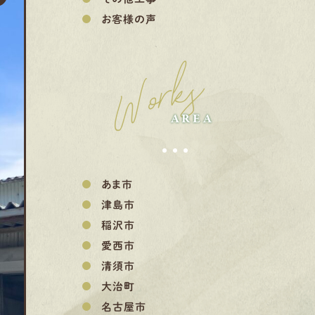
お客様の声
Works
AREA
あま市
津島市
稲沢市
愛西市
清須市
大治町
名古屋市