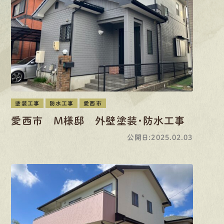
有
資
格
者
が、
無
料
建
物
診
断
いたします!!
0120-44-2605
営業時間 8:00−18:00 ｜
定休日 日曜・祝日
Web
お問い合わせ
塗装工事
防水工事
愛西市
愛西市 M様邸 外壁塗装・防水工事
LINEで
お手軽相談
公開日:2025.02.03