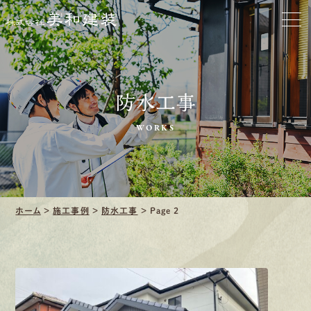
口コミ・レビュー紹介
会社案内
防水工事
WORKS
採用情報
募集要項
ホーム
>
施工事例
>
防水工事
>
Page 2
先輩インタビュー
エントリー