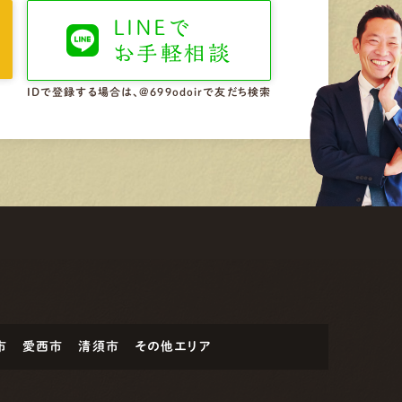
LINEで
お手軽相談
IDで登録する場合は、@699odoirで友だち検索
市
愛西市
清須市
その他エリア