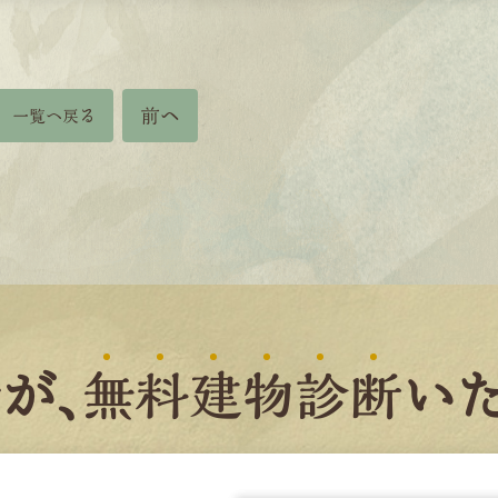
前へ
一覧へ戻る
者
が、
無
料
建
物
診
断
いた