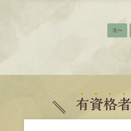
次へ
有
資
格