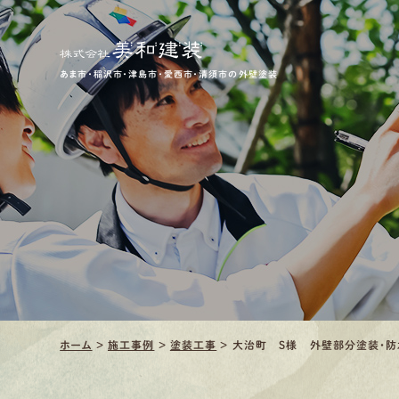
あま市・稲沢市・津島市・愛西市・清須市の外壁塗装
ホーム
>
施工事例
>
塗装工事
>
大治町 S様 外壁部分塗装・