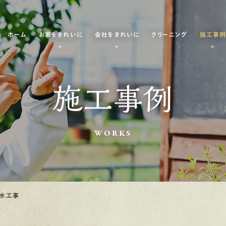
ホーム
お家をきれいに
会社をきれいに
クリーニング
施工事
施工事例
WORKS
防水工事