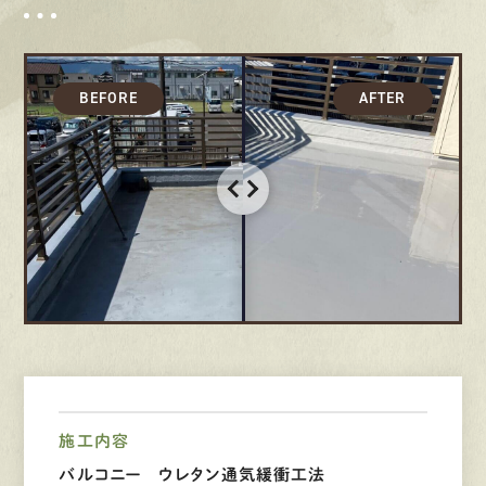
募集要項
先輩インタビュー
エントリー
有
資
格
者
が、
無
料
建
物
診
断
いたします!!
0120-44-2605
営業時間 8:00−18:00 ｜
定休日 日曜・祝日
施工内容
Web
お問い合わせ
バルコニー ウレタン通気緩衝工法