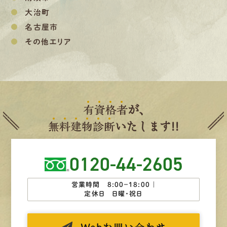
大治町
名古屋市
その他エリア
有
資
格
者
が、
無
料
建
物
診
断
いたします!!
0120-44-2605
営業時間 8:00−18:00 ｜
定休日 日曜・祝日