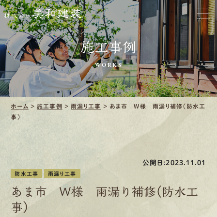
ホーム
お家をきれいに
施工事例
会社をきれいに
WORKS
クリーニング
施工事例
ホーム
>
施工事例
>
雨漏り工事
>
あま市 W様 雨漏り補修（防水工
事）
口コミ・レビュー紹介
会社案内
公開日:2023.11.01
防水工事
雨漏り工事
あま市 W様 雨漏り補修（防水工
事）
採用情報