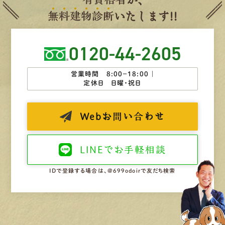
無
料
建
物
診
断
いたします!!
0120-44-2605
営業時間 8:00−18:00 ｜
定休日 日曜・祝日
Web
お問い合わせ
LINEで
お手軽相談
IDで登録する場合は、@699odoirで友だち検索