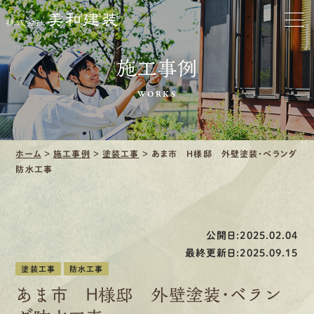
お家をきれいに
会社をきれいに
施工事例
WORKS
クリーニング
施工事例
ホーム
>
施工事例
>
塗装工事
>
あま市 H様邸 外壁塗装・ベランダ
防水工事
口コミ・レビュー紹介
会社案内
公開日:2025.02.04
最終更新日:2025.09.15
塗装工事
防水工事
あま市 H様邸 外壁塗装・ベラン
採用情報