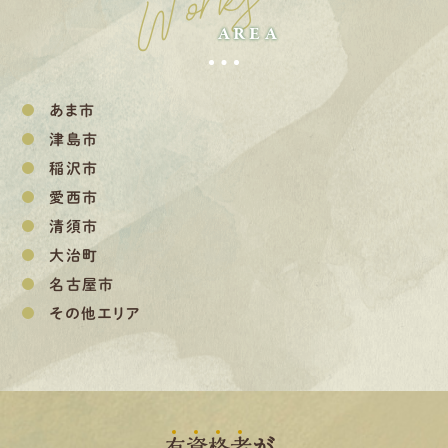
Works
AREA
あま市
津島市
稲沢市
愛西市
清須市
大治町
名古屋市
その他エリア
有
資
格
者
が、