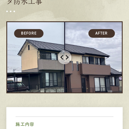
ダ防水工事
募集要項
先輩インタビュー
エントリー
有
資
格
者
が、
無
料
建
物
診
断
いたします!!
0120-44-2605
営業時間 8:00−18:00 ｜
定休日 日曜・祝日
Web
お問い合わせ
施工内容