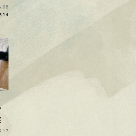
.08
.14
フ
装
.17