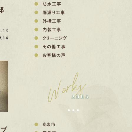
防水工事
邸
雨漏り工事
外構工事
内装工事
.13
.14
クリーニング
その他工事
お客様の声
Works
AREA
あま市
ノブ