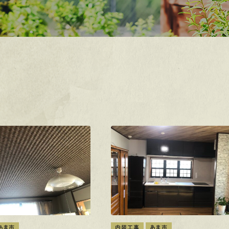
あま市
内装工事
あま市