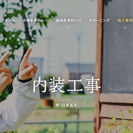
ホーム
お家をきれいに
会社をきれいに
クリーニング
施工事
内装工事
WORKS