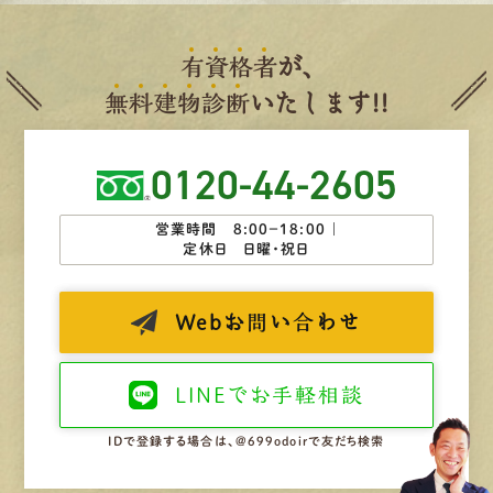
有
資
格
者
が、
無
料
建
物
診
断
いたします!!
0120-44-2605
営業時間 8:00−18:00 ｜
定休日 日曜・祝日
Web
お問い合わせ
LINEで
お手軽相談
IDで登録する場合は、@699odoirで友だち検索