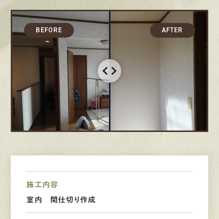
採用情報
募集要項
先輩インタビュー
エントリー
有
資
格
者
が、
無
料
建
物
診
断
いたします!!
0120-44-2605
営業時間 8:00−18:00 ｜
定休日 日曜・祝日
施工内容
室内 間仕切り作成
Web
お問い合わせ