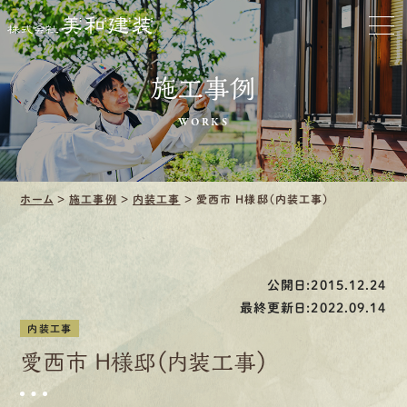
ホーム
お家をきれいに
施工事例
会社をきれいに
WORKS
クリーニング
ホーム
>
施工事例
>
内装工事
>
愛西市 H様邸（内装工事）
施工事例
口コミ・レビュー紹介
公開日:2015.12.24
会社案内
最終更新日:2022.09.14
内装工事
愛西市 H様邸（内装工事）