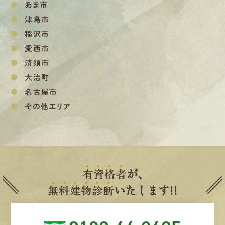
あま市
津島市
稲沢市
愛西市
清須市
大治町
名古屋市
その他エリア
有
資
格
者
が、
無
料
建
物
診
断
いたします!!