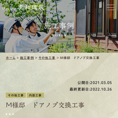
ホーム
お家をきれいに
施工事例
会社をきれいに
WORKS
クリーニング
ホーム
>
施工事例
>
その他工事
>
M様邸 ドアノブ交換工事
施工事例
口コミ・レビュー紹介
公開日:2021.03.05
会社案内
最終更新日:2022.10.26
その他工事
内装工事
M様邸 ドアノブ交換工事