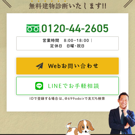
無
料
建
物
診
断
いたします!!
0120-44-2605
営業時間 8:00−18:00 ｜
定休日 日曜・祝日
Web
お問い合わせ
LINEで
お手軽相談
IDで登録する場合は、@699odoirで友だち検索