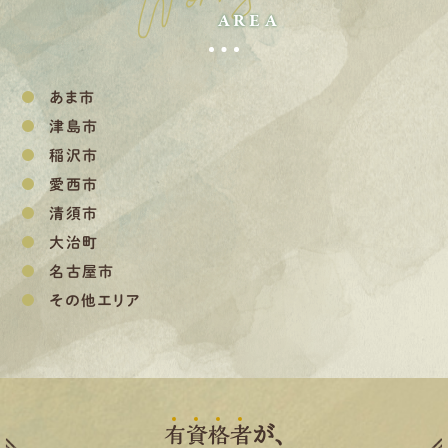
AREA
あま市
津島市
稲沢市
愛西市
清須市
大治町
名古屋市
その他エリア
有
資
格
者
が、