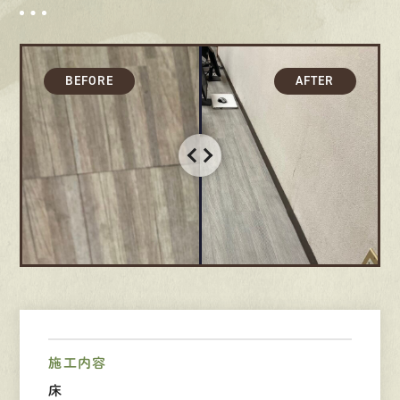
採用情報
募集要項
先輩インタビュー
エントリー
有
資
格
者
が、
無
料
建
物
診
断
いたします!!
0120-44-2605
営業時間 8:00−18:00 ｜
定休日 日曜・祝日
施工内容
床
Web
お問い合わせ