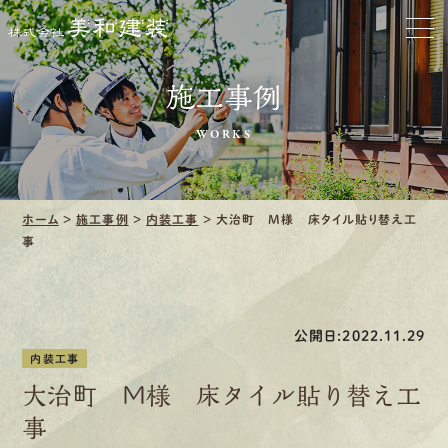
ホーム
お家をきれいに
施工事例
会社をきれいに
WORKS
クリーニング
ホーム
>
施工事例
>
内装工事
>
大治町 M様 床タイル貼り替え工
施工事例
事
口コミ・レビュー紹介
会社案内
公開日:2022.11.29
内装工事
大治町 M様 床タイル貼り替え工
事