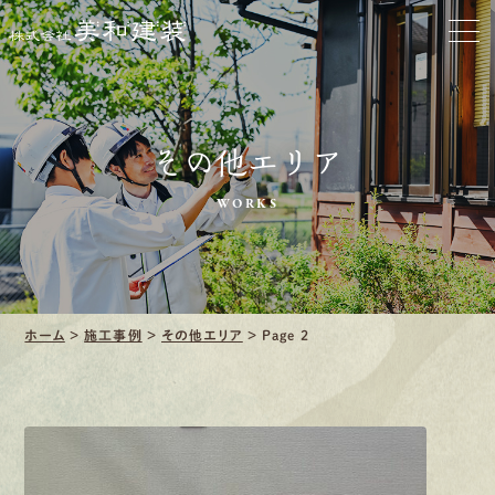
会社をきれいに
クリーニング
施工事例
その他エリア
WORKS
口コミ・レビュー紹介
会社案内
ホーム
>
施工事例
>
その他エリア
>
Page 2
採用情報
募集要項