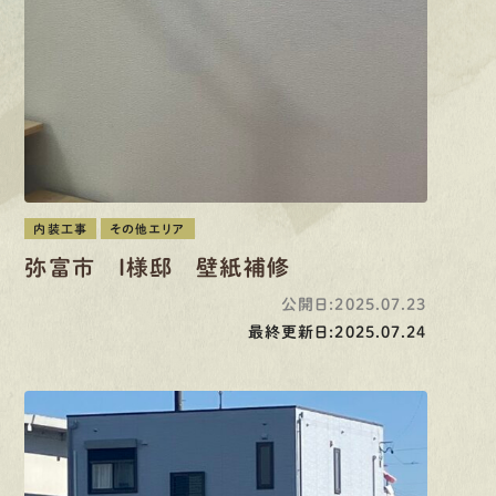
先輩インタビュー
エントリー
有
資
格
者
が、
無
料
建
物
診
断
いたします!!
0120-44-2605
内装工事
その他エリア
弥富市 I様邸 壁紙補修
営業時間 8:00−18:00 ｜
公開日:2025.07.23
定休日 日曜・祝日
最終更新日:2025.07.24
Web
お問い合わせ
LINEで
お手軽相談