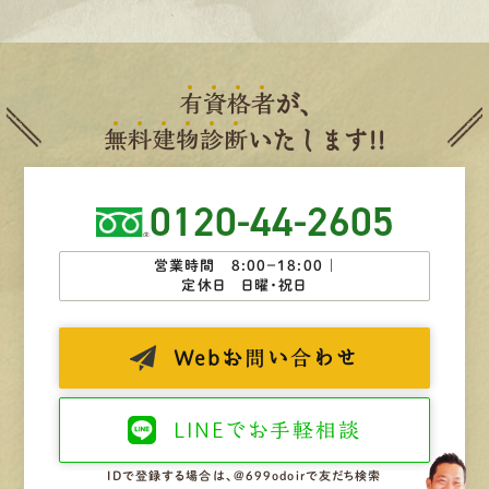
有
資
格
者
が、
無
料
建
物
診
断
いたします!!
0120-44-2605
営業時間 8:00−18:00 ｜
定休日 日曜・祝日
Web
お問い合わせ
LINEで
お手軽相談
IDで登録する場合は、@699odoirで友だち検索