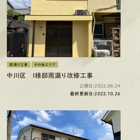
先輩インタビュー
エントリー
有
資
格
者
が、
無
料
建
物
診
断
いたします!!
0120-44-2605
雨漏り工事
その他エリア
中川区 I様邸雨漏り改修工事
営業時間 8:00−18:00 ｜
定休日 日曜・祝日
公開日:2022.08.24
最終更新日:2022.10.26
Web
お問い合わせ
LINEで
お手軽相談