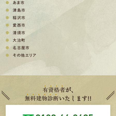
あま市
津島市
稲沢市
愛西市
清須市
大治町
名古屋市
その他エリア
有
資
格
者
が、
無
料
建
物
診
断
いたします!!