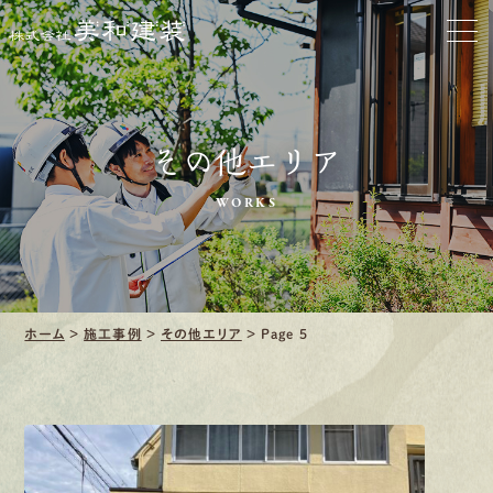
会社をきれいに
クリーニング
施工事例
その他エリア
口コミ・レビュー紹介
WORKS
会社案内
ホーム
>
施工事例
>
その他エリア
>
Page 5
採用情報
募集要項