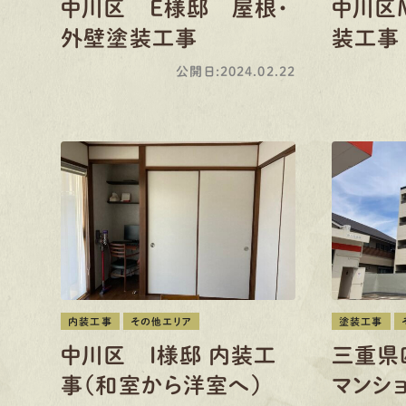
中川区 E様邸 屋根・
中川区
外壁塗装工事
装工事
公開日:2024.02.22
内装工事
その他エリア
塗装工事
中川区 I様邸 内装工
三重県
事（和室から洋室へ）
マンシ