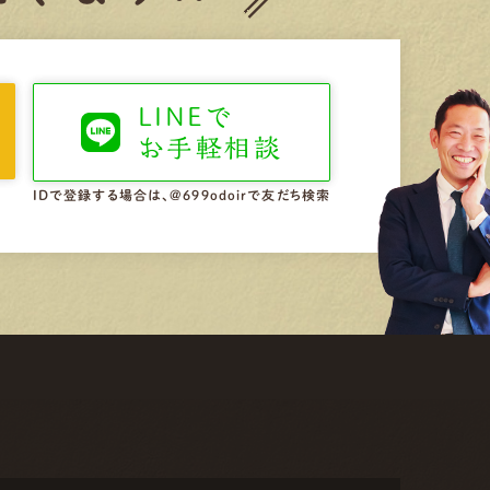
LINEで
お手軽相談
IDで登録する場合は、@699odoirで友だち検索