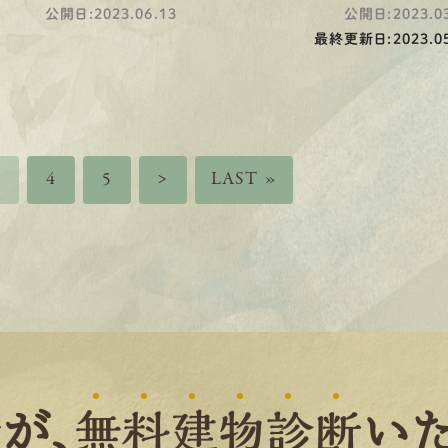
公開日:2023.06.13
公開日:2023.03
最終更新日:2023.05
3
4
5
>
LAST »
者
が、
無
料
建
物
診
断
いた