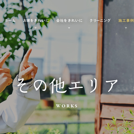
ホーム
お家をきれいに
会社をきれいに
クリーニング
施工事
その他エリア
WORKS