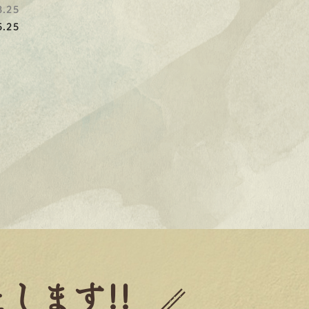
.25
.25
します!!