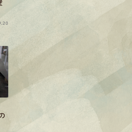
壁
.20
の