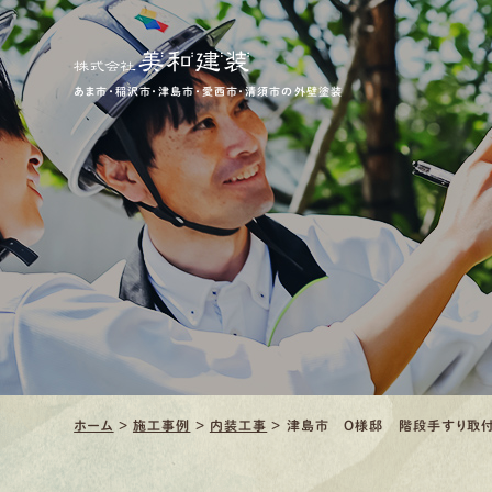
あま市・稲沢市・津島市・愛西市・清須市の外壁塗装
ホーム
>
施工事例
>
内装工事
>
津島市 O様邸 階段手すり取