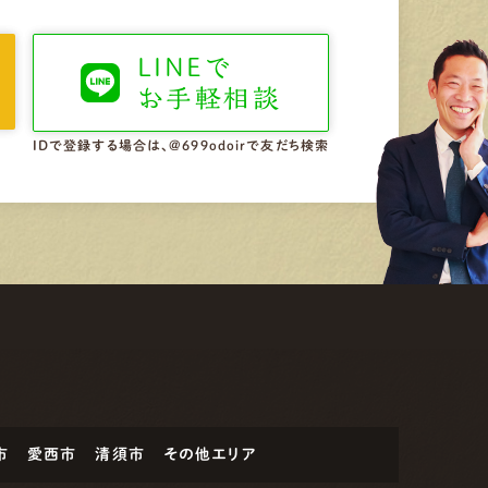
LINEで
お手軽相談
IDで登録する場合は、@699odoirで友だち検索
市
愛西市
清須市
その他エリア