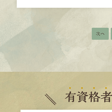
次へ
有
資
格