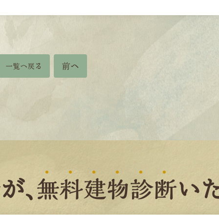
前へ
一覧へ戻る
者
が、
無
料
建
物
診
断
いた