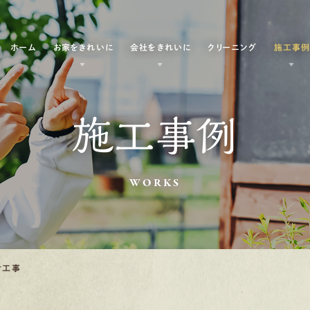
ホーム
お家をきれいに
会社をきれいに
クリーニング
施工事
施工事例
WORKS
付工事