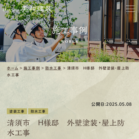
お家をきれいに
会社をきれいに
施工事例
クリーニング
WORKS
施工事例
ホーム
>
施工事例
>
防水工事
>
清須市 H様邸 外壁塗装・屋上防
口コミ・レビュー紹介
水工事
会社案内
公開日:2025.05.08
塗装工事
防水工事
清須市 H様邸 外壁塗装・屋上防
採用情報
水工事