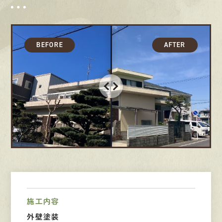
募集要項
先輩インタビュー
エントリー
有
資
格
者
が、
無
料
建
物
診
断
いたします!!
0120-44-2605
営業時間 8:00−18:00 ｜
定休日 日曜・祝日
Web
お問い合わせ
施工内容
外壁塗装