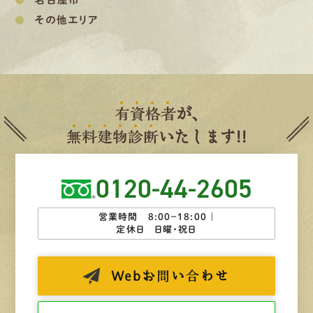
その他エリア
有
資
格
者
が、
無
料
建
物
診
断
いたします!!
0120-44-2605
営業時間 8:00−18:00 ｜
定休日 日曜・祝日
Web
お問い合わせ